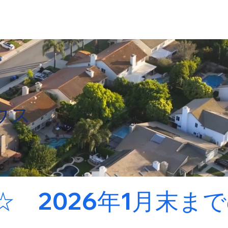
ウス
☆　