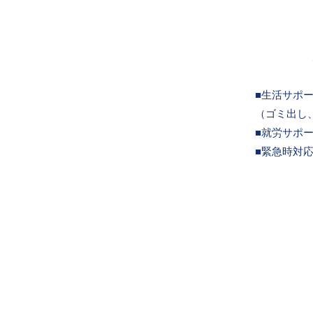
■生活サポ
​（ゴミ出
■就労サポ
■緊急時対