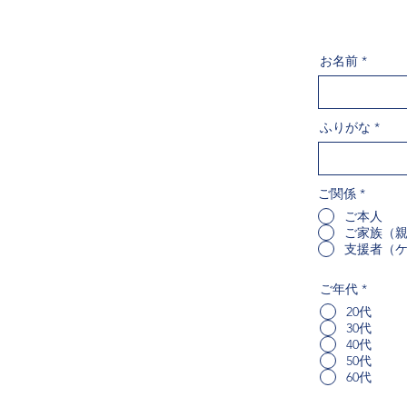
お名前
ふりがな
ご関係
*
ご本人
ご家族（
支援者（
ご年代
*
20代
30代
40代
50代
60代