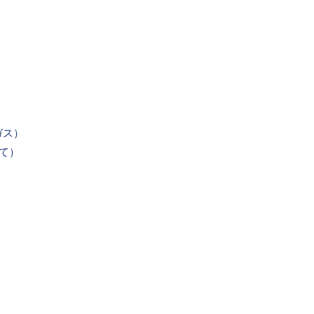
ガス）
て）