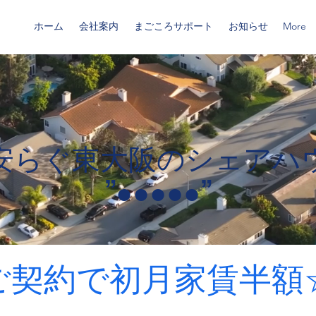
ホーム
会社案内
まごころサポート
お知らせ
More
安らぐ東大阪のシェアハ
​”●●●●●”
のご契約で初月家賃半額