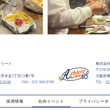
スリート
株式会
〒578-0
市水走3丁目12番7号
大阪府東
0-0148
​FAX：072-960-0149
​TEL：
07
採用情報
社内イベント
プライバシーポ